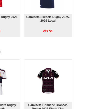
s Rugby 2026
Camiseta Escocia Rugby 2025-
2026 Local
0
€22.50
S
nders Rugby
Camiseta Brisbane Broncos
unda
Rugby 2026 World Club