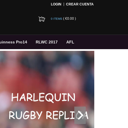
LOGIN
CREAR CUENTA
(
€0.00
)
0 ITEMS
uinness Pro14
RLWC 2017
AFL