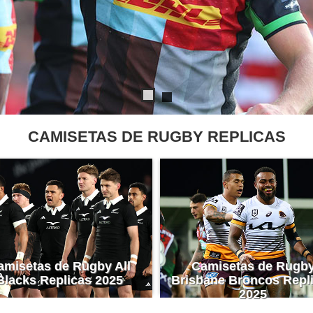
CAMISETAS DE RUGBY REPLICAS
amisetas de Rugby All
Camisetas de Rugb
Blacks Replicas 2025
Brisbane Broncos Repl
2025