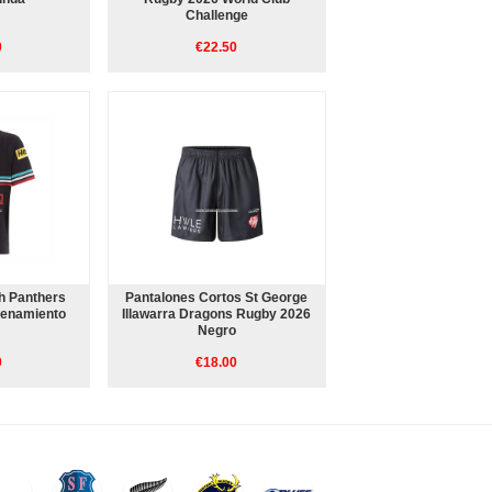
Challenge
0
€22.50
h Panthers
Pantalones Cortos St George
renamiento
Illawarra Dragons Rugby 2026
Negro
0
€18.00