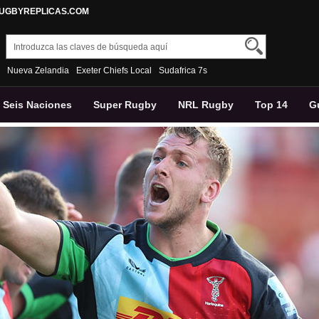
RUGBYREPLICAS.COM
Nueva Zelandia
Exeter Chiefs Local
Sudafrica 7s
Seis Naciones
Super Rugby
NRL Rugby
Top 14
G
Pantalons