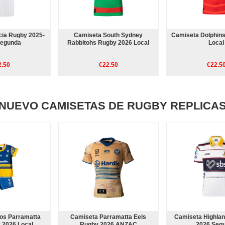
cia Rugby 2025-
Camiseta South Sydney
Camiseta Dolphin
Segunda
Rabbitohs Rugby 2026 Local
Local
2.50
€22.50
€22.5
NUEVO CAMISETAS DE RUGBY REPLICA
os Parramatta
Camiseta Parramatta Eels
Camiseta Highla
 2026 Local
Rugby 2026 ANZAC
2026 Seg