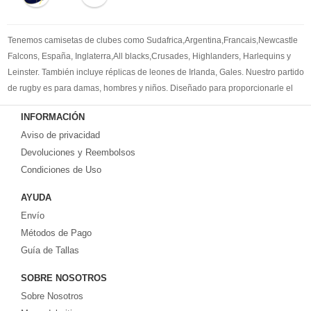
Tenemos camisetas de clubes como Sudafrica,Argentina,Francais,Newcastle
Falcons, España, Inglaterra,All blacks,Crusades, Highlanders, Harlequins y
Leinster. También incluye réplicas de leones de Irlanda, Gales. Nuestro partido
de rugby es para damas, hombres y niños. Diseñado para proporcionarle el
mejor kit de rugby para satisfacer sus necesidades. Bienvenido a comprar la
INFORMACIÓN
camisetas de rugby replicas
.
Aviso de privacidad
Devoluciones y Reembolsos
Condiciones de Uso
AYUDA
Envío
Métodos de Pago
Guía de Tallas
SOBRE NOSOTROS
Sobre Nosotros