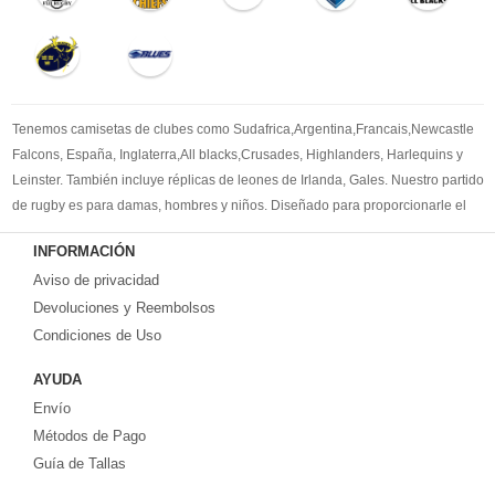
Tenemos camisetas de clubes como Sudafrica,Argentina,Francais,Newcastle
Falcons, España, Inglaterra,All blacks,Crusades, Highlanders, Harlequins y
Leinster. También incluye réplicas de leones de Irlanda, Gales. Nuestro partido
de rugby es para damas, hombres y niños. Diseñado para proporcionarle el
mejor kit de rugby para satisfacer sus necesidades. Bienvenido a comprar la
INFORMACIÓN
camisetas de rugby replicas
.
Aviso de privacidad
Devoluciones y Reembolsos
Condiciones de Uso
AYUDA
Envío
Métodos de Pago
Guía de Tallas