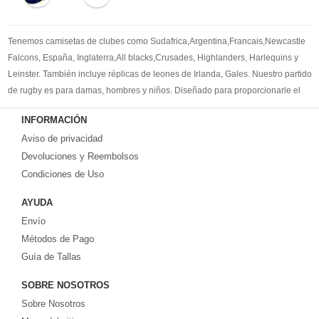
Tenemos camisetas de clubes como Sudafrica,Argentina,Francais,Newcastle
Falcons, España, Inglaterra,All blacks,Crusades, Highlanders, Harlequins y
Leinster. También incluye réplicas de leones de Irlanda, Gales. Nuestro partido
de rugby es para damas, hombres y niños. Diseñado para proporcionarle el
mejor kit de rugby para satisfacer sus necesidades. Bienvenido a comprar la
INFORMACIÓN
camisetas de rugby replicas
.
Aviso de privacidad
Devoluciones y Reembolsos
Condiciones de Uso
AYUDA
Envío
Métodos de Pago
Guía de Tallas
SOBRE NOSOTROS
Sobre Nosotros