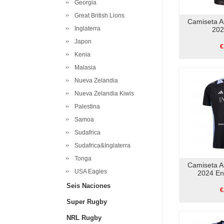
Georgia
Great British Lions
Camiseta A
Inglaterra
202
Japon
€
Kenia
Malasia
Nueva Zelandia
Nueva Zelandia Kiwis
Palestina
Samoa
Sudafrica
Sudafrica&Inglaterra
Tonga
Camiseta A
USA Eagles
2024 En
Seis Naciones
€
Super Rugby
NRL Rugby