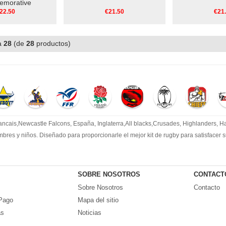
morative
22.50
€21.50
€21
a
28
(de
28
productos)
cais,Newcastle Falcons, España, Inglaterra,All blacks,Crusades, Highlanders, Har
mbres y niños. Diseñado para proporcionarle el mejor kit de rugby para satisfacer
SOBRE NOSOTROS
CONTACT
Sobre Nosotros
Contacto
Pago
Mapa del sitio
as
Noticias