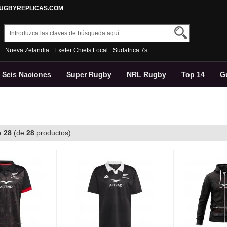
RUGBYREPLICAS.COM
Nueva Zelandia
Exeter Chiefs Local
Sudafrica 7s
Seis Naciones
Super Rugby
NRL Rugby
Top 14
G
Pantalons
a
28
(de
28
productos)