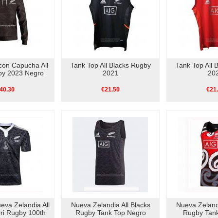
con Capucha All
Tank Top All Blacks Rugby
Tank Top All 
by 2023 Negro
2021
20
40.30
€21.50
€21
eva Zelandia All
Nueva Zelandia All Blacks
Nueva Zelandi
ri Rugby 100th
Rugby Tank Top Negro
Rugby Tank