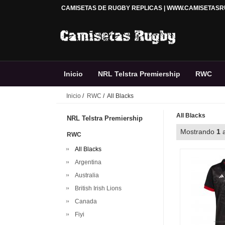
CAMISETAS DE RUGBY REPLICAS | WWW.CAMISETAS
Inicio
NRL Telstra Premiership
RWC
Inicio
/
RWC
/ All Blacks
Premiership Rugby
Accesorios
Rugby 
All Blacks
NRL Telstra Premiership
Mostrando
1
RWC
All Blacks
Argentina
Australia
British Irish Lions
Canada
Fiyi