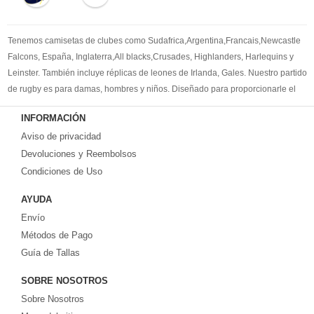
Tenemos camisetas de clubes como Sudafrica,Argentina,Francais,Newcastle
Falcons, España, Inglaterra,All blacks,Crusades, Highlanders, Harlequins y
Leinster. También incluye réplicas de leones de Irlanda, Gales. Nuestro partido
de rugby es para damas, hombres y niños. Diseñado para proporcionarle el
mejor kit de rugby para satisfacer sus necesidades. Bienvenido a comprar la
INFORMACIÓN
camisetas de rugby replicas
.
Aviso de privacidad
Devoluciones y Reembolsos
Condiciones de Uso
AYUDA
Envío
Métodos de Pago
Guía de Tallas
SOBRE NOSOTROS
Sobre Nosotros