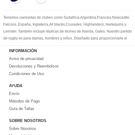
Tenemos camisetas de clubes como Sudafrica,Argentina,Francais,Newcastle
Falcons, España, Inglaterra,All blacks,Crusades, Highlanders, Harlequins y
Leinster. También incluye réplicas de leones de Irlanda, Gales. Nuestro partido
de rugby es para damas, hombres y niños. Diseñado para proporcionarle el
mejor kit de rugby para satisfacer sus necesidades. Bienvenido a comprar la
INFORMACIÓN
camisetas de rugby replicas
.
Aviso de privacidad
Devoluciones y Reembolsos
Condiciones de Uso
AYUDA
Envío
Métodos de Pago
Guía de Tallas
SOBRE NOSOTROS
Sobre Nosotros