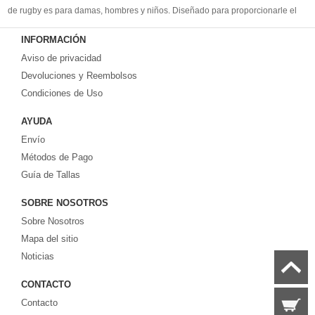
de rugby es para damas, hombres y niños. Diseñado para proporcionarle el
mejor kit de rugby para satisfacer sus necesidades. Bienvenido a comprar la
INFORMACIÓN
camisetas de rugby replicas
.
Aviso de privacidad
Devoluciones y Reembolsos
Condiciones de Uso
AYUDA
Envío
Métodos de Pago
Guía de Tallas
SOBRE NOSOTROS
Sobre Nosotros
Mapa del sitio
Noticias
CONTACTO
Contacto