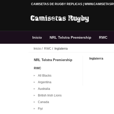
CAMISETAS DE RUGBY REPLICAS | WWW.CAMISETAS
Inicio
NRL Telstra Premiership
RWC
Inicio
/
RWC
/ Inglaterra
Premiership Rugby
Accesorios
Rugby 
Inglaterra
NRL Telstra Premiership
RWC
All Blacks
Argentina
Australia
British Irish Lions
Canada
Fiyi