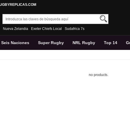
RUGBYREPLICAS.COM
Nueva Zelandia
Exeter Chiefs Local
Sudafrica 7s
Seis Naciones
Super Rugby
NRL Rugby
Top 14
G
Pantalons
no products.