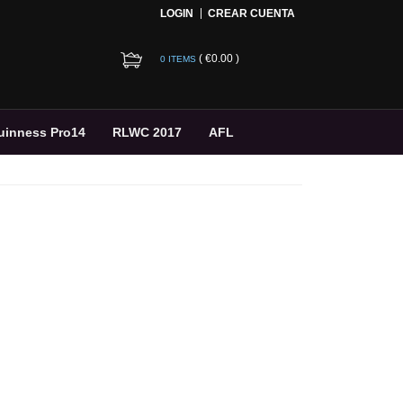
LOGIN
CREAR CUENTA
(
€0.00
)
0 ITEMS
uinness Pro14
RLWC 2017
AFL