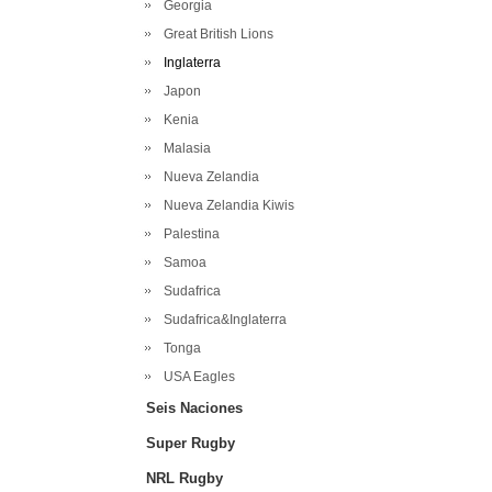
Georgia
Great British Lions
Inglaterra
Japon
Kenia
Malasia
Nueva Zelandia
Nueva Zelandia Kiwis
Palestina
Samoa
Sudafrica
Sudafrica&Inglaterra
Tonga
USA Eagles
Seis Naciones
Super Rugby
NRL Rugby