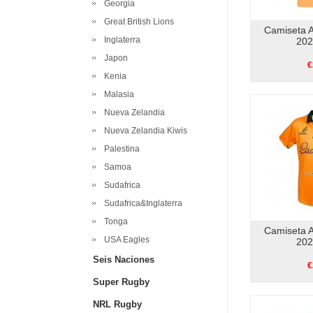
Georgia
Great British Lions
Camiseta A
Inglaterra
202
Japon
€
Kenia
Malasia
Nueva Zelandia
Nueva Zelandia Kiwis
Palestina
Samoa
Sudafrica
Sudafrica&Inglaterra
Tonga
Camiseta A
USA Eagles
202
Seis Naciones
€
Super Rugby
NRL Rugby