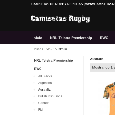
CAMISETAS DE RUGBY REPLICAS | WWW.CAMISETAS
Inicio
NRL Telstra Premiership
RWC
Inicio
/
RWC
/ Australia
Premiership Rugby
Accesorios
Rugby 
Australia
NRL Telstra Premiership
Mostrando
1
RWC
All Blacks
Argentina
Australia
British Irish Lions
Canada
Fiyi