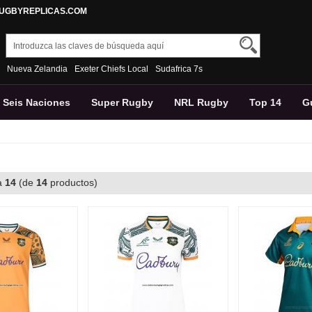
RUGBYREPLICAS.COM
Nueva Zelandia
Exeter Chiefs Local
Sudafrica 7s
Seis Naciones
Super Rugby
NRL Rugby
Top 14
G
Pantalons
a
14
(de
14
productos)