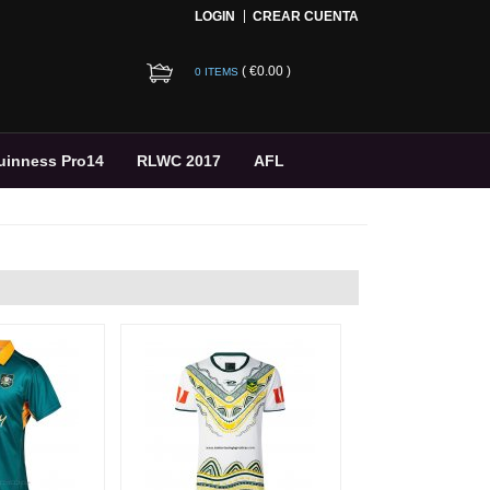
LOGIN
CREAR CUENTA
(
€0.00
)
0 ITEMS
uinness Pro14
RLWC 2017
AFL