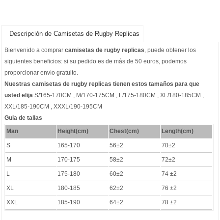
Descripción de Camisetas de Rugby Replicas
Bienvenido a comprar
camisetas de rugby replicas
, puede obtener los
siguientes beneficios: si su pedido es de más de 50 euros, podemos
proporcionar envío gratuito.
Nuestras camisetas de rugby replicas tienen estos tamaños para que
usted elija
:S/165-170CM , M/170-175CM , L/175-180CM , XL/180-185CM ,
XXL/185-190CM , XXXL/190-195CM
Guia de tallas
Man
Height(cm)
Chest(cm)
Length(cm)
S
165-170
56±2
70±2
M
170-175
58±2
72±2
L
175-180
60±2
74 ±2
XL
180-185
62±2
76 ±2
XXL
185-190
64±2
78 ±2