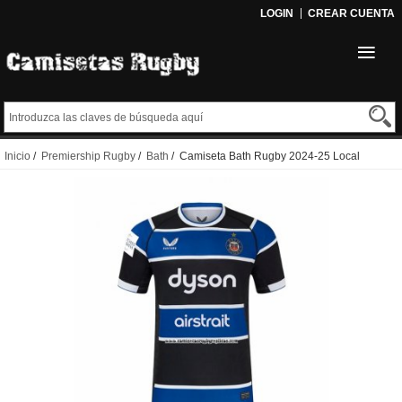
LOGIN
CREAR CUENTA
Inicio
/
Premiership Rugby
/
Bath
/ Camiseta Bath Rugby 2024-25 Local