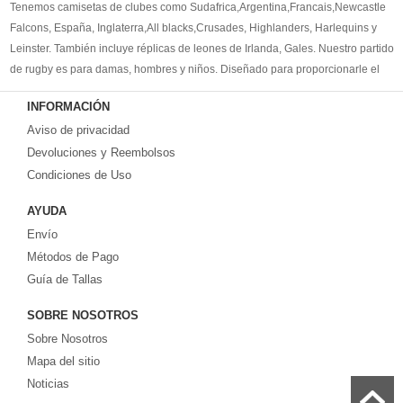
Tenemos camisetas de clubes como Sudafrica,Argentina,Francais,Newcastle
Falcons, España, Inglaterra,All blacks,Crusades, Highlanders, Harlequins y
Leinster. También incluye réplicas de leones de Irlanda, Gales. Nuestro partido
de rugby es para damas, hombres y niños. Diseñado para proporcionarle el
mejor kit de rugby para satisfacer sus necesidades. Bienvenido a comprar la
INFORMACIÓN
camisetas de rugby replicas
.
Aviso de privacidad
Devoluciones y Reembolsos
Condiciones de Uso
AYUDA
Envío
Métodos de Pago
Guía de Tallas
SOBRE NOSOTROS
Sobre Nosotros
Mapa del sitio
Noticias